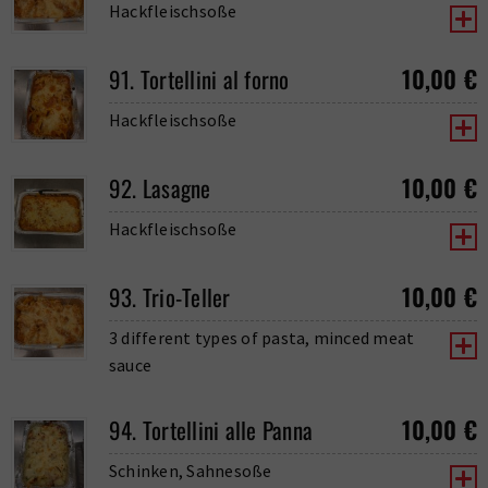
Hackfleischsoße
10,00
€
91. Tortellini al forno
Hackfleischsoße
10,00
€
92. Lasagne
Hackfleischsoße
10,00
€
93. Trio-Teller
3 different types of pasta, minced meat
sauce
10,00
€
94. Tortellini alle Panna
Schinken, Sahnesoße