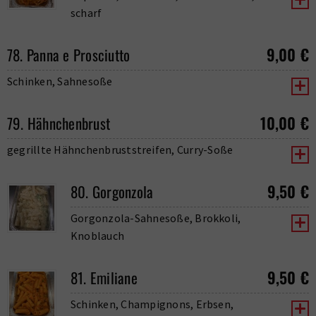
scharf
9,00
€
78. Panna e Prosciutto
Schinken, Sahnesoße
10,00
€
79. Hähnchenbrust
gegrillte Hähnchenbruststreifen, Curry-Soße
9,50
€
80. Gorgonzola
Gorgonzola-Sahnesoße, Brokkoli,
Knoblauch
9,50
€
81. Emiliane
Schinken, Champignons, Erbsen,