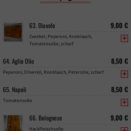
9,00
€
63. Diavolo
Zwiebel, Peperoni, Knoblauch,
Tomatensoße, scharf
8,50
€
64. Aglio Olio
Peperoni, Olivenöl, Knoblauch, Petersilie, scharf
8,50
€
65. Napoli
Tomatensoße
9,00
€
66. Bolognese
Hackfleischsoße