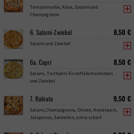
Tomatensoße, Käse, Salami und
Champignons
8,50
€
6. Salami-Zwiebel
Salami und Zwiebel
8,50
€
6a. Capri
Salami, Truthahn-Formfleischschinken
und Zwiebel
9,50
€
7. Rabiata
Salami,Champignons, Oliven, Knoblauch,
Jalapenos, Sardellen, extra scharf