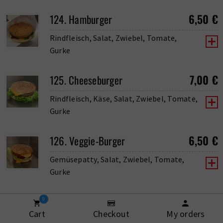
6,50
€
124. Hamburger
Rindfleisch, Salat, Zwiebel, Tomate,
Gurke
7,00
€
125. Cheeseburger
Rindfleisch, Käse, Salat, Zwiebel, Tomate,
Gurke
6,50
€
126. Veggie-Burger
Gemüsepatty, Salat, Zwiebel, Tomate,
Gurke
6,50
€
127. Chickenburger
0
Cart
Checkout
My orders
Hähnchen, Salat, Zwiebel, Tomate, Gurke