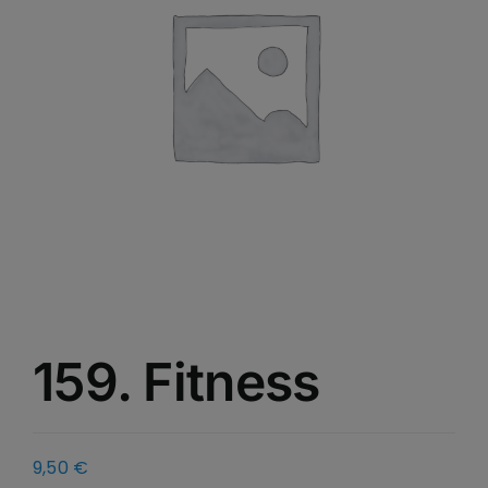
159. Fitness
9,50
€