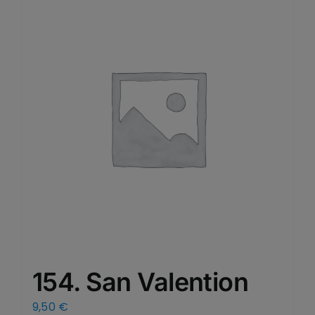
154. San Valention
9,50
€