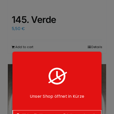
145. Verde
5,50
€
Add to cart
Details
Unser Shop öffnet in Kürze