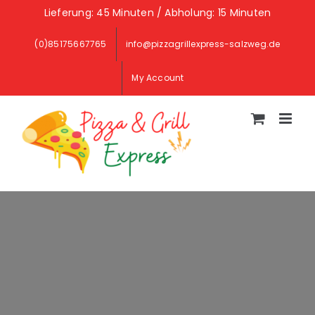
Skip
Lieferung: 45 Minuten / Abholung: 15 Minuten
to
(0)85175667765
info@pizzagrillexpress-salzweg.de
content
My Account