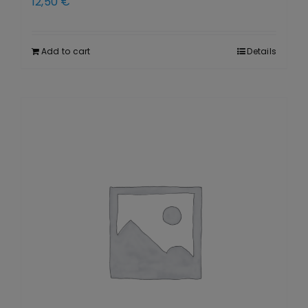
12,50
€
Add to cart
Details