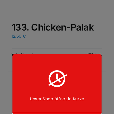
133. Chicken-Palak
12,50
€
Add to cart
Details
Unser Shop öffnet in Kürze