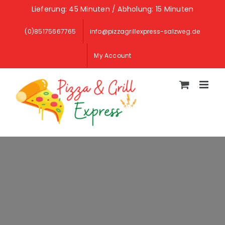
Skip
Lieferung: 45 Minuten / Abholung: 15 Minuten
to
(0)85175667765
info@pizzagrillexpress-salzweg.de
content
My Account