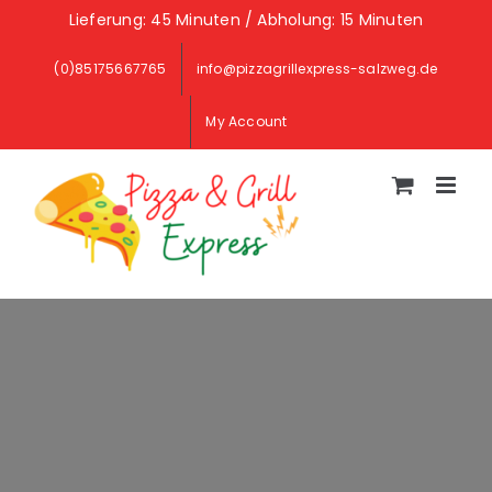
Skip
Lieferung: 45 Minuten / Abholung: 15 Minuten
to
(0)85175667765
info@pizzagrillexpress-salzweg.de
content
My Account