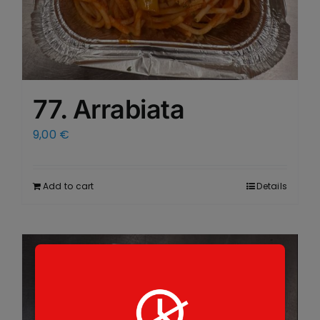
77. Arrabiata
9,00
€
Add to cart
Details