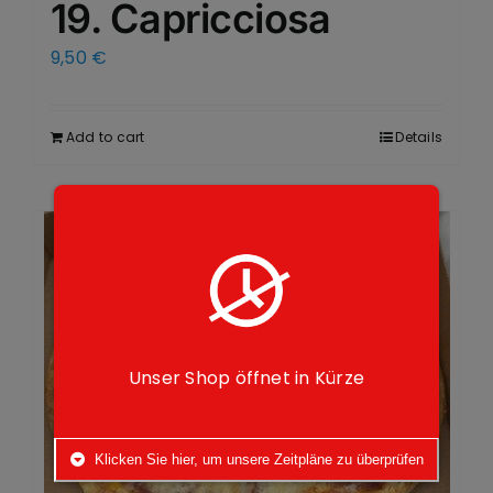
19. Capricciosa
9,50
€
Add to cart
Details
Unser Shop öffnet in Kürze
Klicken Sie hier, um unsere Zeitpläne zu überprüfen