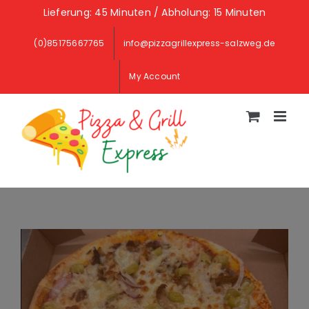
Skip
Lieferung: 45 Minuten / Abholung: 15 Minuten
to
(0)85175667765
info@pizzagrillexpress-salzweg.de
content
My Account