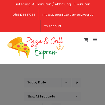
Skip
Lieferung: 45 Minuten / Abholung: 15 Minuten
to
(0)85175667765
info@pizzagrillexpress-salzweg.de
content
My Account
Sort by
Date
Show
12 Products