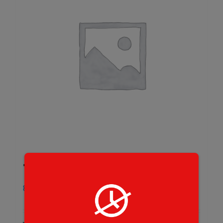
73. Gorgonzola
8,50
€