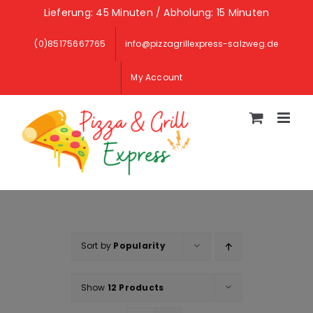
Skip
Lieferung: 45 Minuten / Abholung: 15 Minuten
to
(0)85175667765
info@pizzagrillexpress-salzweg.de
content
My Account
Sort by
Popularity
Show
12 Products