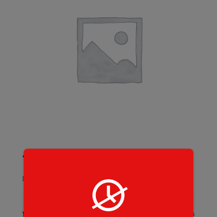
72. Emiliane
8,50
€
Add to cart
Details