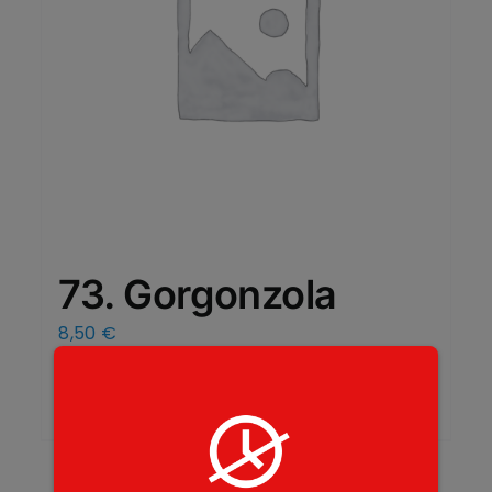
73. Gorgonzola
8,50
€
Add to cart
Details