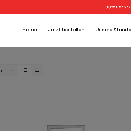
(0)85175667
Home
Jetzt bestellen
Unsere Stando
ts