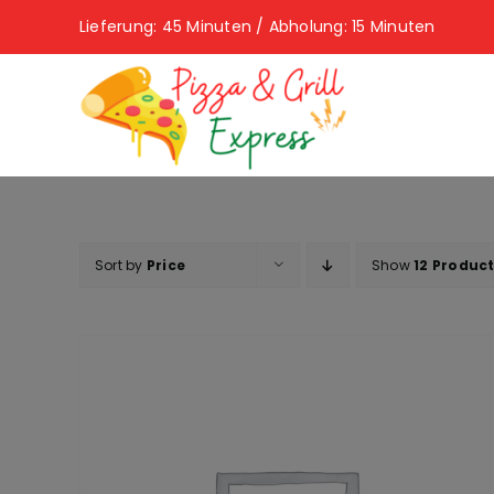
Skip
Lieferung: 45 Minuten / Abholung: 15 Minuten
to
content
Sort by
Price
Show
12 Produc