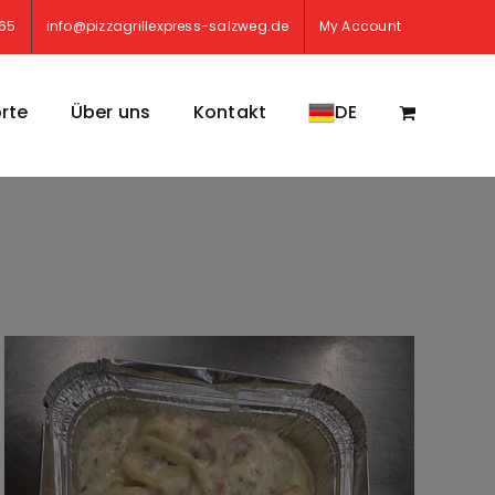
765
info@pizzagrillexpress-salzweg.de
My Account
rte
Über uns
Kontakt
DE