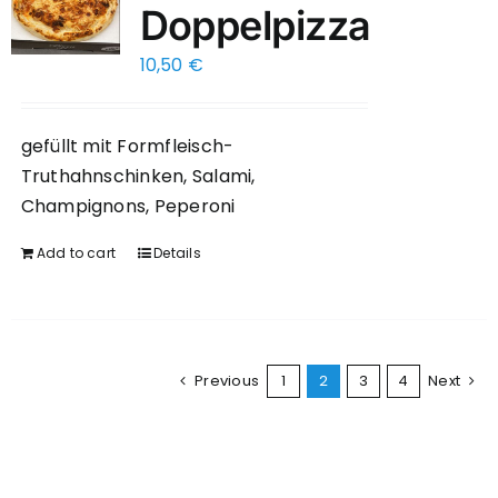
Doppelpizza
10,50
€
gefüllt mit Formfleisch-
Truthahnschinken, Salami,
Champignons, Peperoni
Add to cart
Details
Previous
1
2
3
4
Next