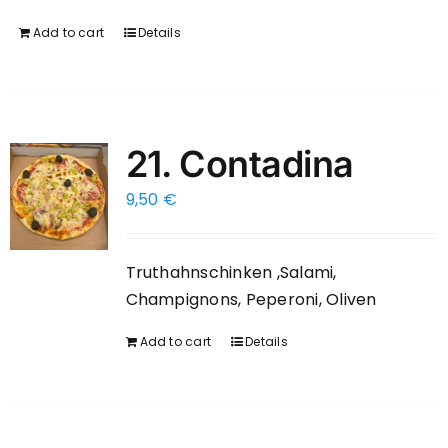
Add to cart
Details
21. Contadina
9,50
€
Truthahnschinken ,Salami,
Champignons, Peperoni, Oliven
Add to cart
Details