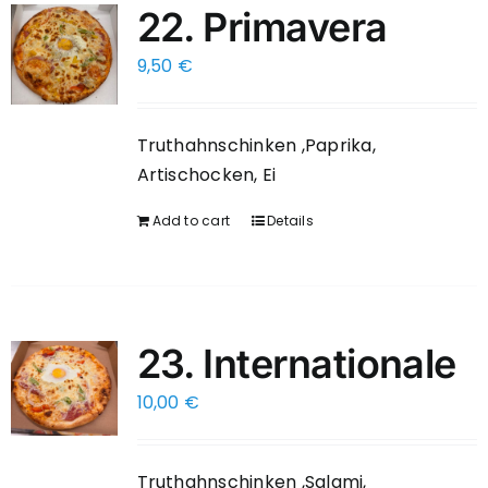
22. Primavera
9,50
€
Truthahnschinken ,Paprika,
Artischocken, Ei
Add to cart
Details
23. Internationale
10,00
€
Truthahnschinken ,Salami,