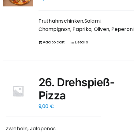
Truthahnschinken,Salami,
Champignon, Paprika, Oliven, Peperoni
Add to cart
Details
26. Drehspieß-
Pizza
9,00
€
Zwiebeln, Jalapenos