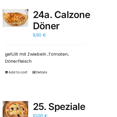
24a. Calzone
Döner
9,50
€
gefüllt mit Zwiebeln ,Tomaten,
Dönerfleisch
Add to cart
Details
25. Speziale
10,00
€