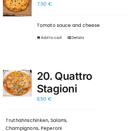
7,50
€
Tomato sauce and cheese
Add to cart
Details
20. Quattro
Stagioni
9,50
€
Truthahnschinken, Salami,
Champignons, Peperoni