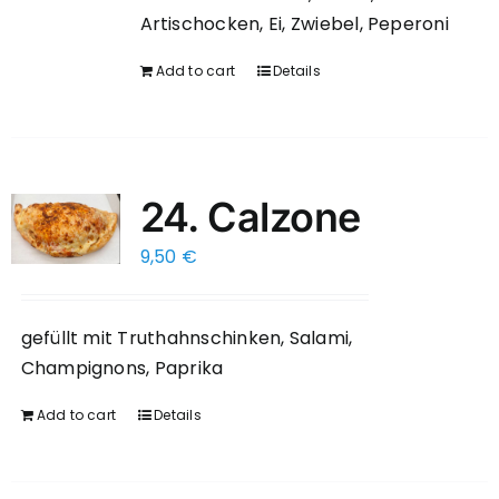
Artischocken, Ei, Zwiebel, Peperoni
Add to cart
Details
24. Calzone
9,50
€
gefüllt mit Truthahnschinken, Salami,
Champignons, Paprika
Add to cart
Details