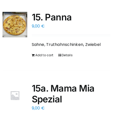
15. Panna
9,00
€
Sahne, Truthahnschinken, Zwiebel
Add to cart
Details
15a. Mama Mia
Spezial
9,00
€