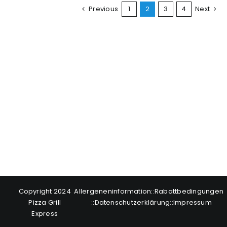
Previous
1
2
3
4
Next
Copyright 2024
Allergeneninformation
::
Rabattbedingungen
Pizza Grill
::
Datenschutzerklärung
::
Impressum
Express