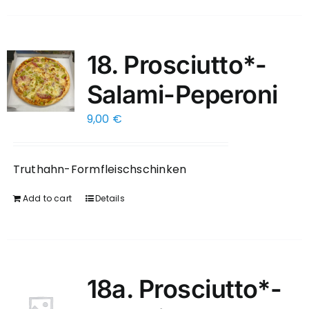
18. Prosciutto*-
Salami-Peperoni
9,00
€
Truthahn-Formfleischschinken
Add to cart
Details
18a. Prosciutto*-