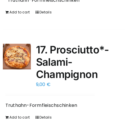
*Truthahn-Formfleischschinken
Add to cart
Details
17. Prosciutto*-
Salami-
Champignon
9,00
€
Truthahn-Formfleischschinken
Add to cart
Details