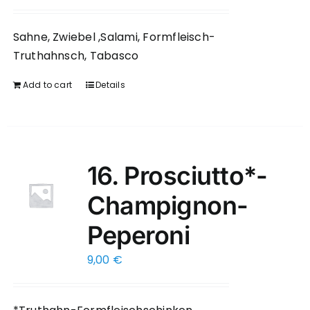
Sahne, Zwiebel ,Salami, Formfleisch-
Truthahnsch, Tabasco
Add to cart
Details
16. Prosciutto*-
Champignon-
Peperoni
9,00
€