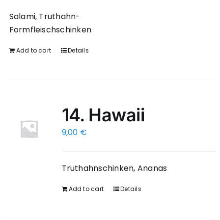
Salami, Truthahn-
Formfleischschinken
Add to cart
Details
14. Hawaii
9,00
€
Truthahnschinken, Ananas
Add to cart
Details