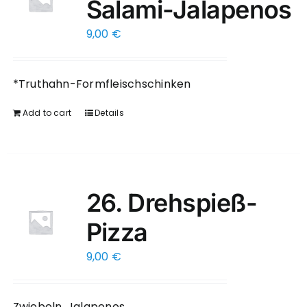
Salami-Jalapenos
9,00
€
*Truthahn-Formfleischschinken
Add to cart
Details
26. Drehspieß-
Pizza
9,00
€
Zwiebeln, Jalapenos