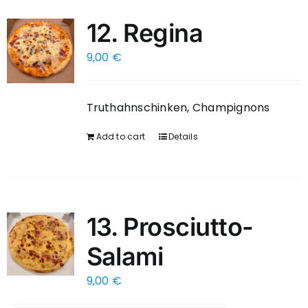
12. Regina
9,00
€
Truthahnschinken, Champignons
Add to cart
Details
13. Prosciutto-
Salami
9,00
€