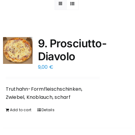
9. Prosciutto-
Diavolo
9,00
€
Truthahn-Formfleischschinken,
Zwiebel, Knoblauch, scharf
Add to cart
Details