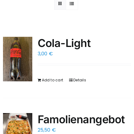
Cola-Light
3,00
€
Add to cart
Details
Famolienangebot
25,50
€