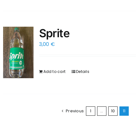
Sprite
3,00
€
Add to cart
Details
Previous
1
…
10
11