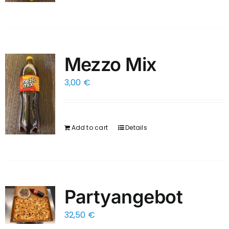
Mezzo Mix
3,00
€
Add to cart
Details
Partyangebot
32,50
€