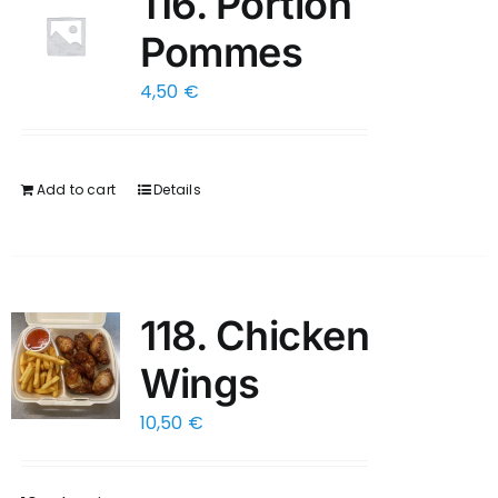
116. Portion
Pommes
4,50
€
Add to cart
Details
118. Chicken
Wings
10,50
€