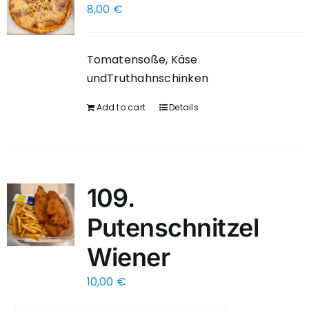
8,00
€
Tomatensoße, Käse
undTruthahnschinken
Add to cart
Details
109.
Putenschnitzel
Wiener
10,00
€