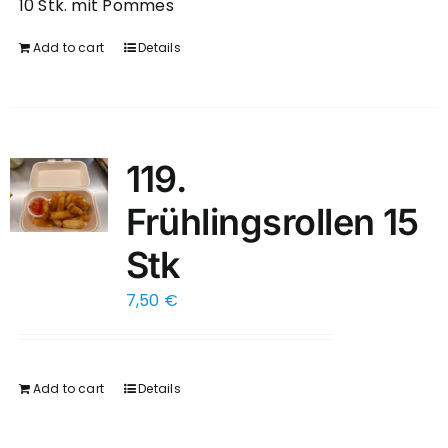
10 Stk. mit Pommes
Add to cart
Details
119.
Frühlingsrollen 15
Stk
7,50
€
Add to cart
Details