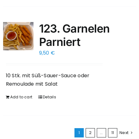
123. Garnelen
Parniert
9,50
€
10 Stk. mit Süß-Sauer-Sauce oder
Remoulade mit Salat
Add to cart
Details
1
2
…
11
Next