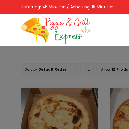
Skip
Lieferung: 45 Minuten / Abholung: 15 Minuten
to
content
Sort by
Default Order
Show
12 Produ