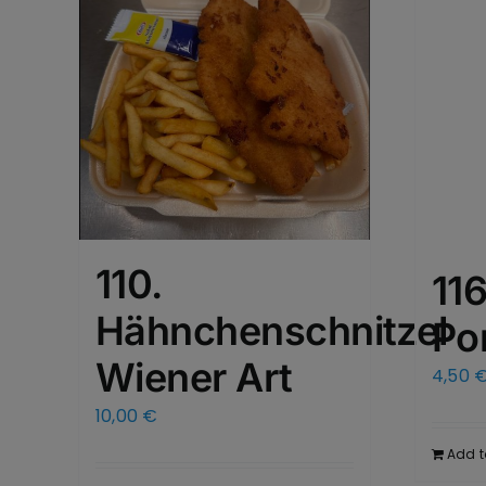
110.
116
Hähnchenschnitzel
Po
Wiener Art
4,50
10,00
€
Add t