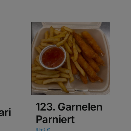
123. Garnelen
ari
Parniert
9,50
€