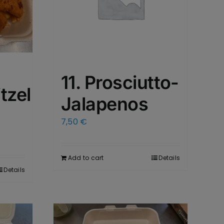
11. Prosciutto-
tzel
Jalapenos
7,50
€
Add to cart
Details
Details