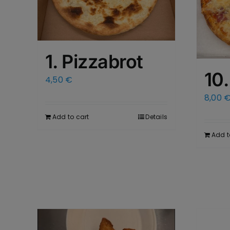
1. Pizzabrot
10.
4,50
€
8,00
Add to cart
Details
Add t