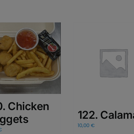
0. Chicken
122. Calam
ggets
10,00
€
€