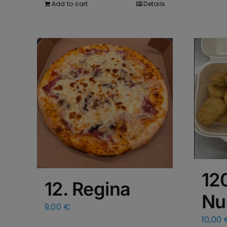
Add to cart
Details
12
12. Regina
Nu
9,00
€
10,00