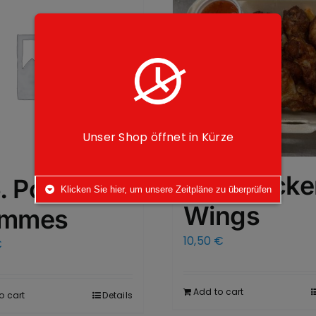
Unser Shop öffnet in Kürze
118. Chick
. Portion
Klicken Sie hier, um unsere Zeitpläne zu überprüfen
Wings
mmes
10,50
€
€
Add to cart
o cart
Details