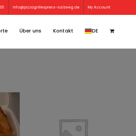
765
info@pizzagrillexpress-salzweg.de
My Account
rte
Über uns
Kontakt
DE