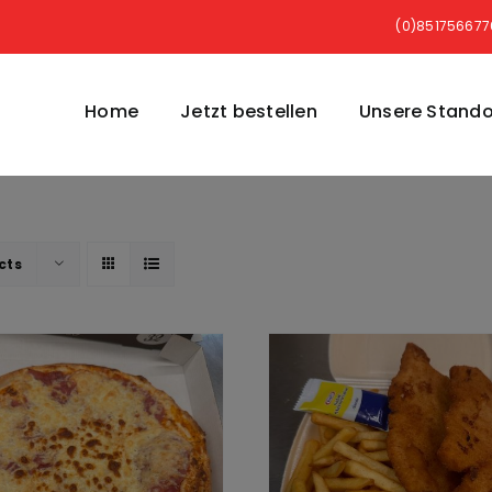
(0)85175667
Home
Jetzt bestellen
Unsere Stando
cts