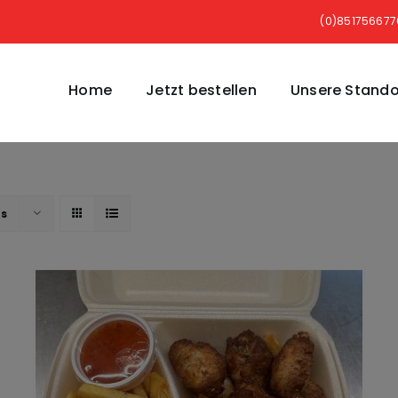
(0)85175667
Home
Jetzt bestellen
Unsere Stando
ts