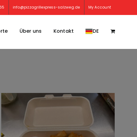
765
info@pizzagrillexpress-salzweg.de
My Account
rte
Über uns
Kontakt
DE