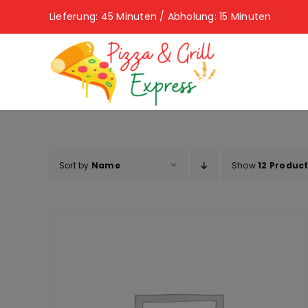
Skip
Lieferung: 45 Minuten / Abholung: 15 Minuten
to
content
Sort by
Name
Show
12 Produc