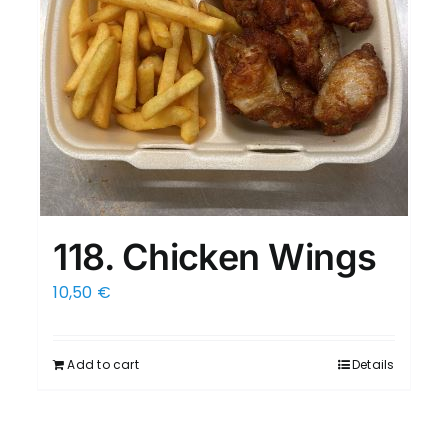
118. Chicken Wings
10,50
€
Add to cart
Details