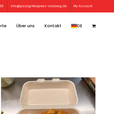
765
info@pizzagrillexpress-salzweg.de
My Account
rte
Über uns
Kontakt
DE