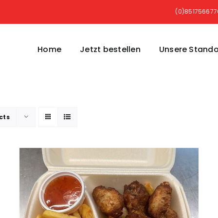
(0)85175667
Home
Jetzt bestellen
Unsere Stando
cts