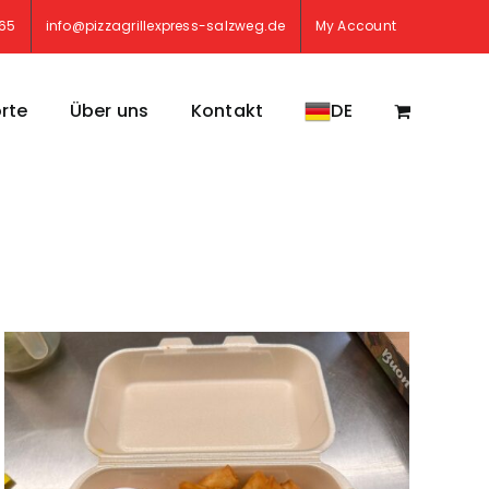
765
info@pizzagrillexpress-salzweg.de
My Account
rte
Über uns
Kontakt
DE