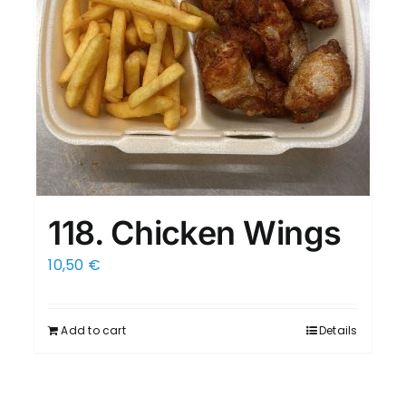
118. Chicken Wings
10,50
€
Add to cart
Details