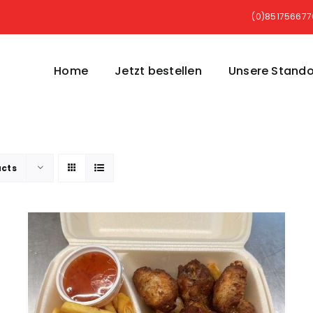
(0)85175667
Home
Jetzt bestellen
Unsere Stando
ucts