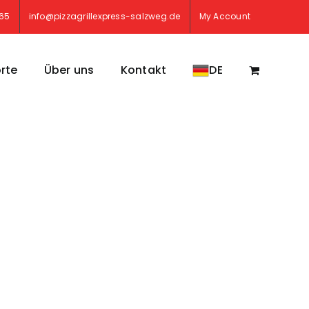
765
info@pizzagrillexpress-salzweg.de
My Account
rte
Über uns
Kontakt
DE