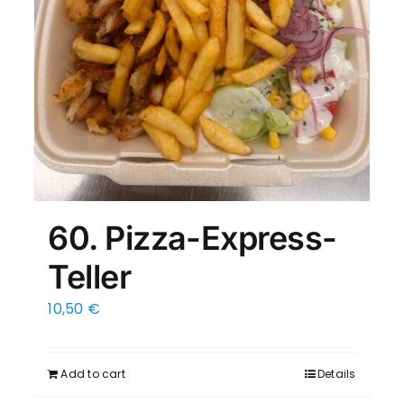
60. Pizza-Express-
Teller
10,50
€
Add to cart
Details