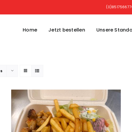
(0)85175667
Home
Jetzt bestellen
Unsere Stando
ts