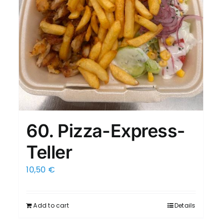
60. Pizza-Express-
Teller
10,50
€
Add to cart
Details