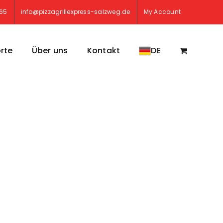
765
info@pizzagrillexpress-salzweg.de
My Account
rte
Über uns
Kontakt
DE