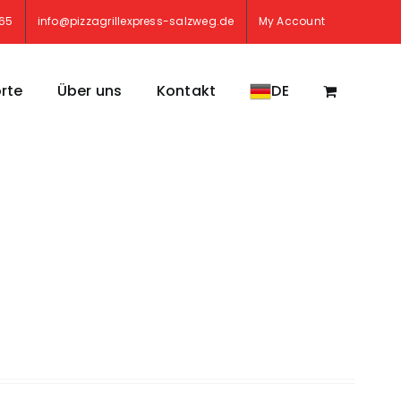
765
info@pizzagrillexpress-salzweg.de
My Account
rte
Über uns
Kontakt
DE