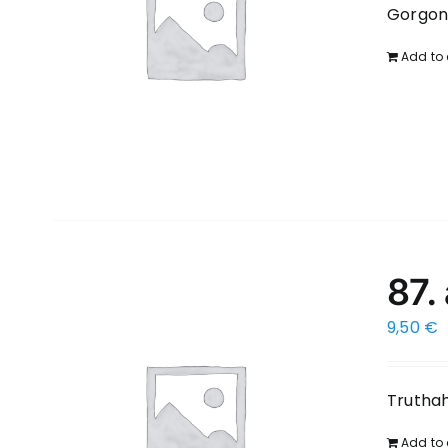
Gorgon
Add to 
87.
9,50
€
Trutha
Add to 