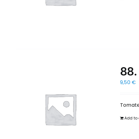
88.
9,50
€
Tomate
Add to 