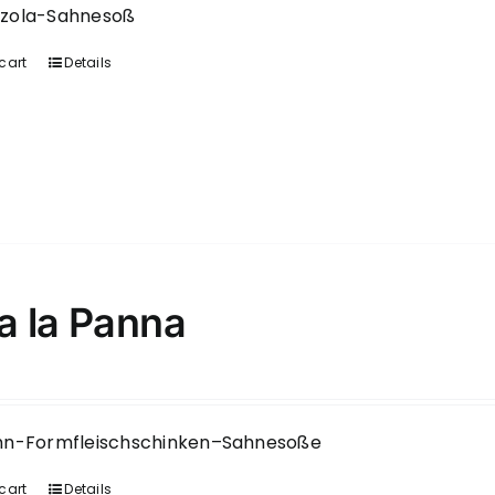
zola-Sahnesoß
cart
Details
 a la Panna
hn-Formfleischschinken–Sahnesoße
cart
Details