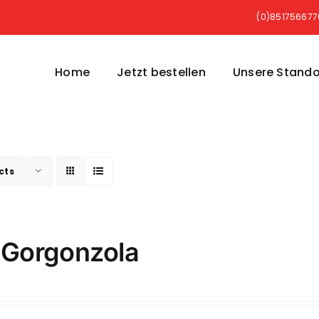
(0)85175667
Home
Jetzt bestellen
Unsere Stando
cts
 Gorgonzola