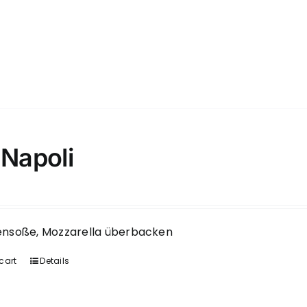
 Napoli
nsoße, Mozzarella überbacken
cart
Details