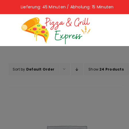
Skip
Lieferung: 45 Minuten / Abholung: 15 Minuten
to
content
Sort by
Default Order
Show
24 Products