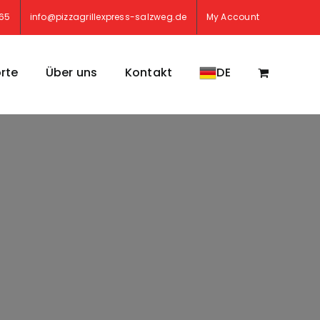
765
info@pizzagrillexpress-salzweg.de
My Account
rte
Über uns
Kontakt
DE