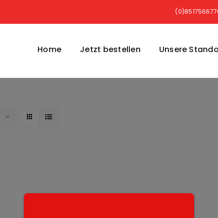
(0)85175667
Home
Jetzt bestellen
Unsere Stando