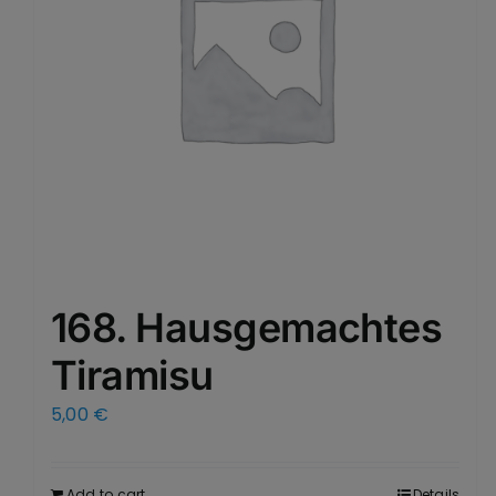
168. Hausgemachtes
Tiramisu
5,00
€
Add to cart
Details