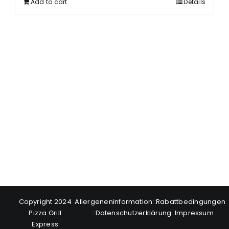
Add to cart
Details
Copyright 2024
Allergeneninformation
::
Rabattbedingungen
Pizza Grill
::
Datenschutzerklärung
::
Impressum
Express