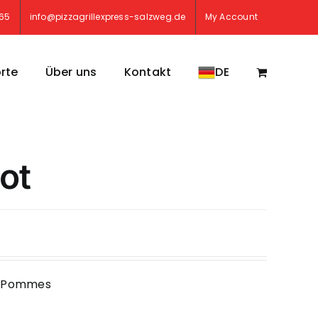
765
info@pizzagrillexpress-salzweg.de
My Account
rte
Über uns
Kontakt
DE
ot
it Pommes