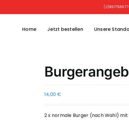
(0)85175667
Home
Jetzt bestellen
Unsere Stando
Burgerangeb
14,00
€
2 x normale Burger (nach Wahl) m