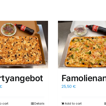
rtyangebot
Famoliena
€
25,50
€
o cart
Details
Add to cart