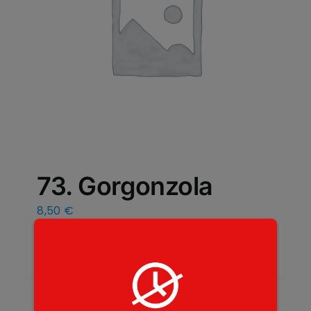
73. Gorgonzola
8,50
€
Add to cart
Details