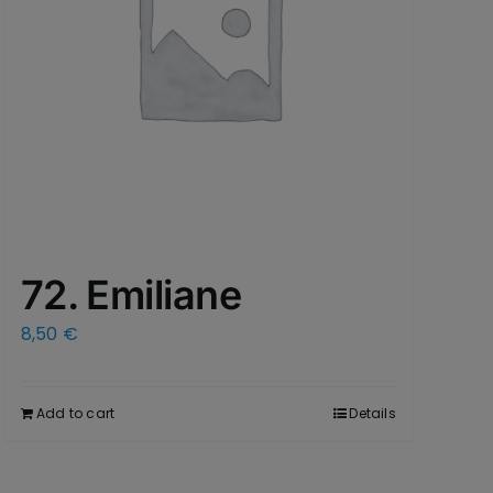
72. Emiliane
8,50
€
Add to cart
Details