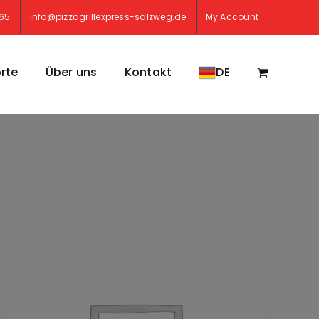
765
info@pizzagrillexpress-salzweg.de
My Account
rte
Über uns
Kontakt
DE