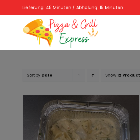
Skip
Lieferung: 45 Minuten / Abholung: 15 Minuten
to
content
Sort by
Date
Show
12 Produc