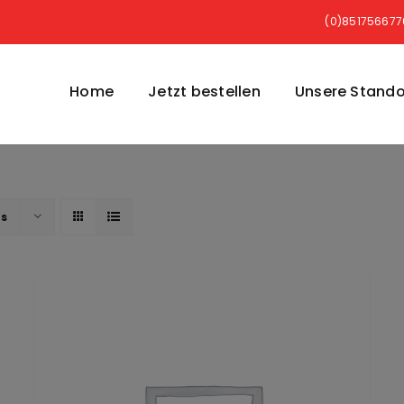
(0)85175667
Home
Jetzt bestellen
Unsere Stando
ts