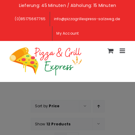
Skip
Lieferung: 45 Minuten / Abholung: 15 Minuten
to
(0)85175667765
info@pizzagrillexpress-salzweg.de
content
My Account
Sort by
Price
Show
12 Products