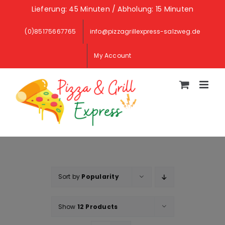
Skip
Lieferung: 45 Minuten / Abholung: 15 Minuten
to
(0)85175667765
info@pizzagrillexpress-salzweg.de
content
My Account
Sort by
Popularity
Show
12 Products