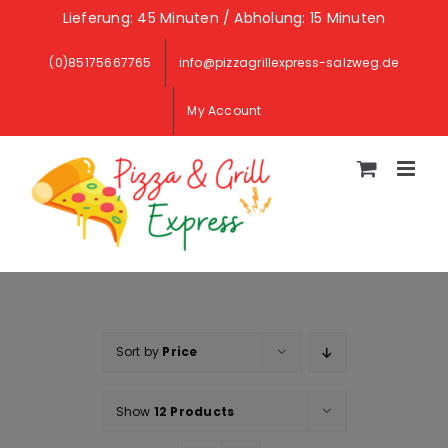
Skip
Lieferung: 45 Minuten / Abholung: 15 Minuten
to
(0)85175667765
info@pizzagrillexpress-salzweg.de
content
My Account
Sort by
Price
Show
12 Products