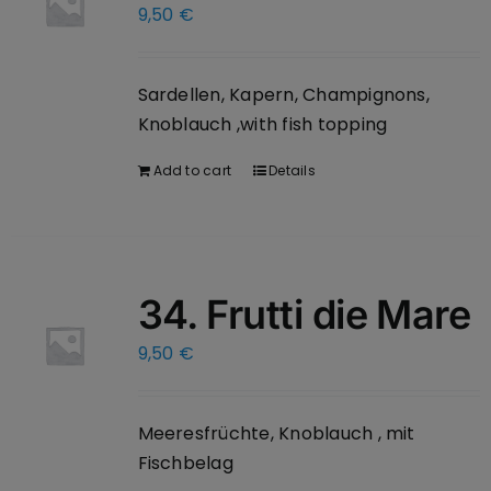
9,50
€
Sardellen, Kapern, Champignons,
Knoblauch ,with fish topping
Add to cart
Details
34. Frutti die Mare
9,50
€
Meeresfrüchte, Knoblauch , mit
Fischbelag