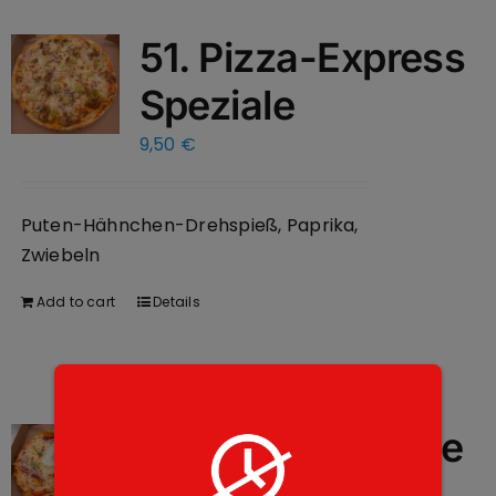
51. Pizza-Express
Speziale
9,50
€
Puten-Hähnchen-Drehspieß, Paprika,
Zwiebeln
Add to cart
Details
23. Internationale
10,00
€