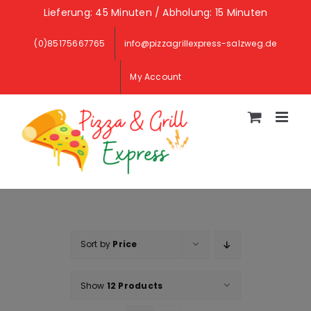
Skip
Lieferung: 45 Minuten / Abholung: 15 Minuten
to
(0)85175667765
info@pizzagrillexpress-salzweg.de
content
My Account
Sort by
Price
Show
12 Products