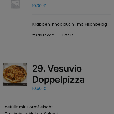
10,00
€
Krabben, Knoblauch , mit Fischbelag
Add to cart
Details
29. Vesuvio
Doppelpizza
10,50
€
gefüllt mit Formfleisch-
Truthahnschinken, Salami,