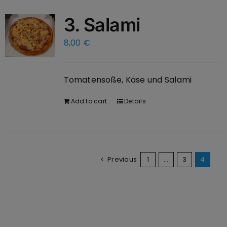
3. Salami
8,00
€
Tomatensoße, Käse und Salami
Add to cart
Details
Previous
1
…
3
4