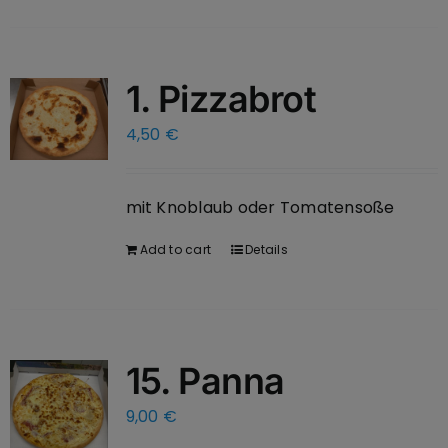
1. Pizzabrot
4,50
€
mit Knoblaub oder Tomatensoße
Add to cart
Details
15. Panna
9,00
€