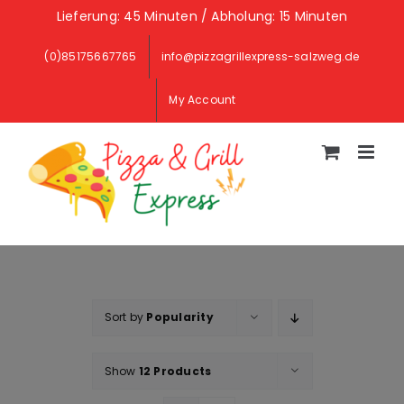
Skip
Lieferung: 45 Minuten / Abholung: 15 Minuten
to
(0)85175667765
info@pizzagrillexpress-salzweg.de
content
My Account
Sort by
Popularity
Show
12 Products