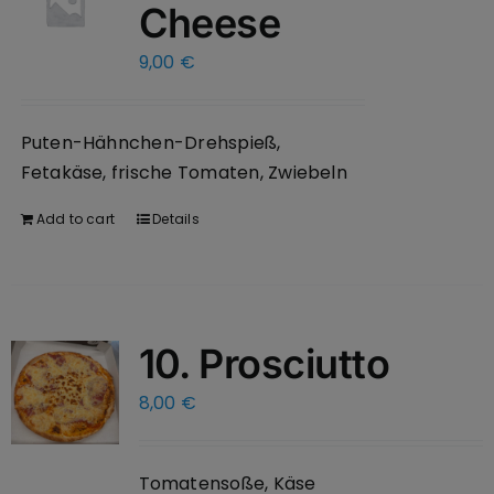
Cheese
9,00
€
Puten-Hähnchen-Drehspieß,
Fetakäse, frische Tomaten, Zwiebeln
Add to cart
Details
10. Prosciutto
8,00
€
Tomatensoße, Käse