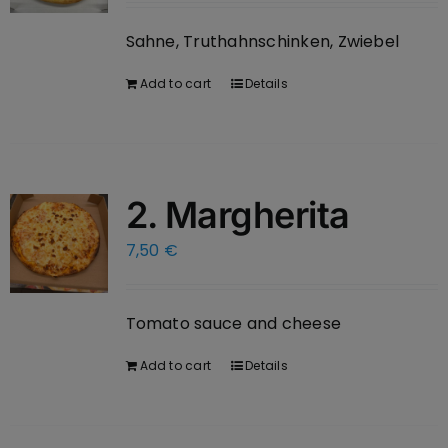
Sahne, Truthahnschinken, Zwiebel
Add to cart
Details
2. Margherita
7,50
€
Tomato sauce and cheese
Add to cart
Details