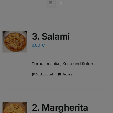
3. Salami
8,00
€
Tomatensoße, Käse und Salami
Add to cart
Details
2. Margherita