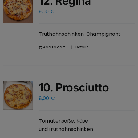
12. Regina
9,00
€
Truthahnschinken, Champignons
Add to cart
Details
10. Prosciutto
8,00
€
Tomatensoße, Käse
undTruthahnschinken