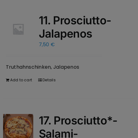
11. Prosciutto-
Jalapenos
7,50
€
Truthahnschinken, Jalapenos
Add to cart
Details
17. Prosciutto*-
Salami-