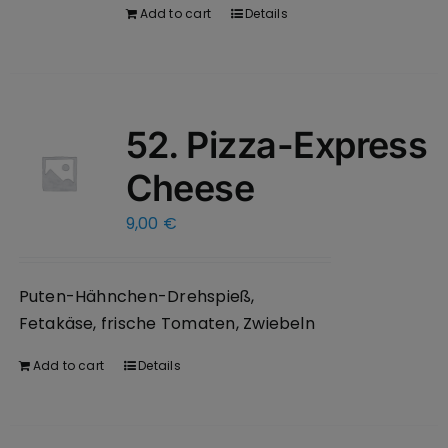
Add to cart
Details
52. Pizza-Express
Cheese
9,00
€
Puten-Hähnchen-Drehspieß,
Fetakäse, frische Tomaten, Zwiebeln
Add to cart
Details