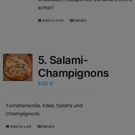
scharf
Add to cart
Details
5. Salami-
Champignons
8,50
€
Tomatensoße, Käse, Salami und
Champignons
Add to cart
Details