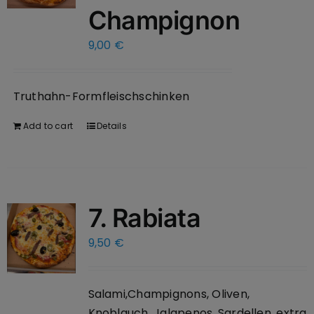
Champignon
9,00
€
Truthahn-Formfleischschinken
Add to cart
Details
7. Rabiata
9,50
€
Salami,Champignons, Oliven,
Knoblauch, Jalapenos, Sardellen, extra