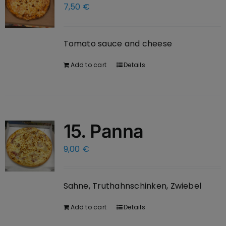
7,50
€
Tomato sauce and cheese
Add to cart
Details
15. Panna
9,00
€
Sahne, Truthahnschinken, Zwiebel
Add to cart
Details