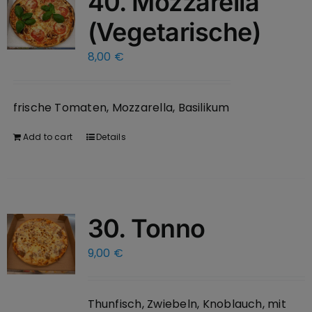
40. Mozzarella
(Vegetarische)
8,00
€
frische Tomaten, Mozzarella, Basilikum
Add to cart
Details
30. Tonno
9,00
€
Thunfisch, Zwiebeln, Knoblauch, mit