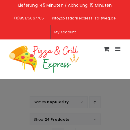
Skip
Lieferung: 45 Minuten / Abholung: 15 Minuten
to
(0)85175667765
info@pizzagrillexpress-salzweg.de
content
My Account
Sort by
Popularity
Show
24 Products