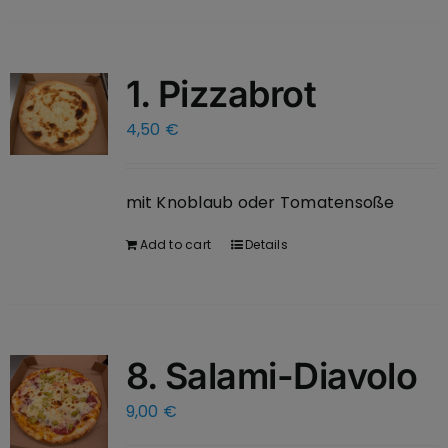
1. Pizzabrot
4,50
€
mit Knoblaub oder Tomatensoße
Add to cart
Details
8. Salami-Diavolo
9,00
€