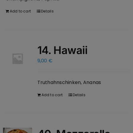
Add to cart
Details
14. Hawaii
9,00
€
Truthahnschinken, Ananas
Add to cart
Details