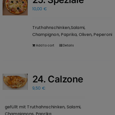
10,00
€
Truthahnschinken,Salami,
Champignon, Paprika, Oliven, Peperoni
Add to cart
Details
24. Calzone
9,50
€
gefüllt mit Truthahnschinken, Salami,
Champignons, Paprika