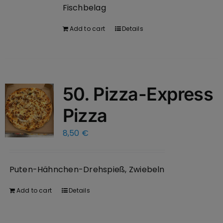
Fischbelag
Add to cart
Details
50. Pizza-Express
Pizza
8,50
€
Puten-Hähnchen-Drehspieß, Zwiebeln
Add to cart
Details