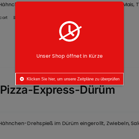
ähnchen-Drehspieß, Zwiebeln, Salat, Jalapenos,Mais,
cart
Details
Unser Shop öffnet in Kürze
Klicken Sie hier, um unsere Zeitpläne zu überprüfen
 Pizza-Express-Dürüm
ähnchen-Drehspieß im Dürüm eingerollt, Zwiebeln, Sal