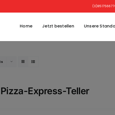
(0)85175667
Home
Jetzt bestellen
Unsere Stando
ts
 Pizza-Express-Teller