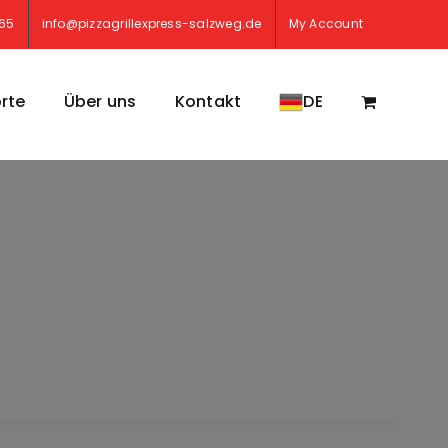
765
info@pizzagrillexpress-salzweg.de
My Account
rte
Über uns
Kontakt
DE