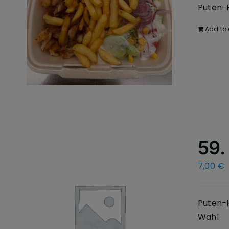
Puten-H
Add to 
59.
7,00
€
Puten-H
Wahl