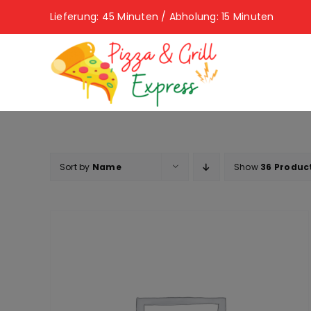
Skip
Lieferung: 45 Minuten / Abholung: 15 Minuten
to
content
Sort by
Name
Show
36 Produc