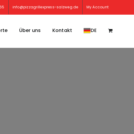
765
info@pizzagrillexpress-salzweg.de
My Account
rte
Über uns
Kontakt
DE