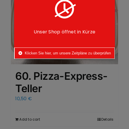
Unser Shop öffnet in Kürze
Klicken Sie hier, um unsere Zeitpläne zu überprüfen
60. Pizza-Express-
Teller
10,50
€
Add to cart
Details