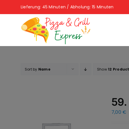
Skip
Lieferung: 45 Minuten / Abholung: 15 Minuten
to
content
Sort by
Name
Show
12 Produc
59.
7,00
€