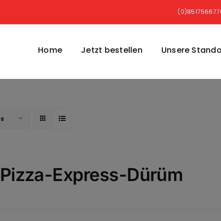
(0)85175667
Home
Jetzt bestellen
Unsere Stando
ts
 Pizza-Express-Dürüm