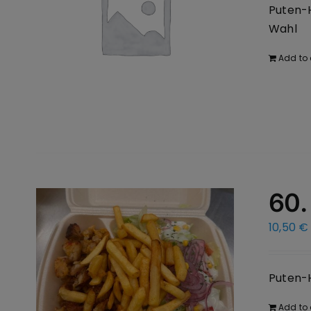
Puten-H
Wahl
Add to 
60.
10,50
€
Puten-H
Add to 