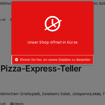
ähnchen-Drehspieß im Dürüm eingerollt, Zwiebeln, Sal
cart
Details
Unser Shop öffnet in Kürze
Klicken Sie hier, um unsere Zeitpläne zu überprüfen
 Pizza-Express-Teller
ähnchen-Drehspieß, Zwiebeln, Salat, Jalapenos,Mais,
cart
Details