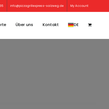
765
info@pizzagrillexpress-salzweg.de
My Account
rte
Über uns
Kontakt
DE