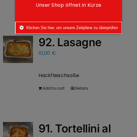
Add to cart
Details
Unser Shop öffnet in Kürze
Klicken Sie hier, um unsere Zeitpläne zu überprüfen
92. Lasagne
10,00
€
Hackfleischsoße
Add to cart
Details
91. Tortellini al