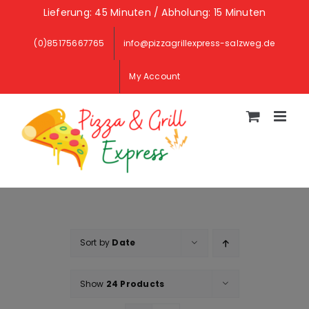
Skip
Lieferung: 45 Minuten / Abholung: 15 Minuten
to
(0)85175667765
info@pizzagrillexpress-salzweg.de
content
My Account
Sort by
Date
Show
24 Products