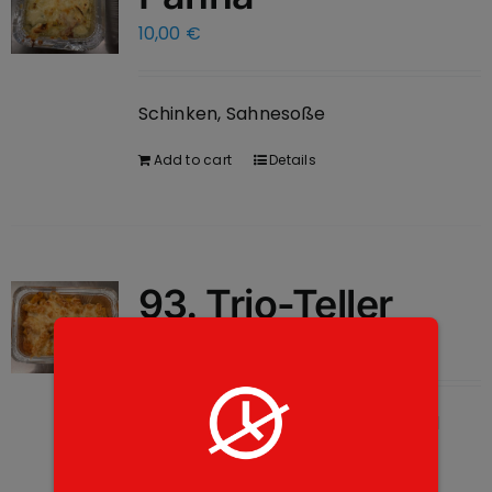
10,00
€
Schinken, Sahnesoße
Add to cart
Details
93. Trio-Teller
10,00
€
3 different types of pasta, minced
meat sauce