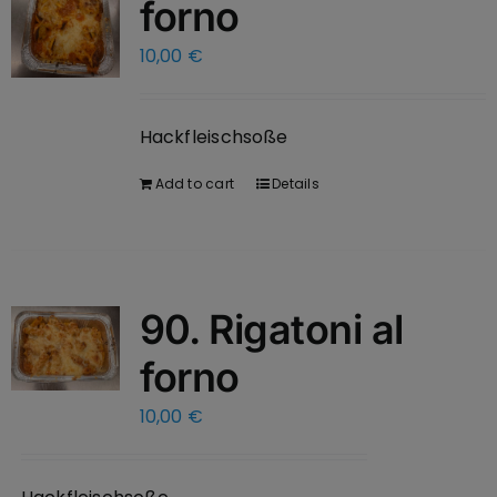
forno
10,00
€
Hackfleischsoße
Add to cart
Details
90. Rigatoni al
forno
10,00
€