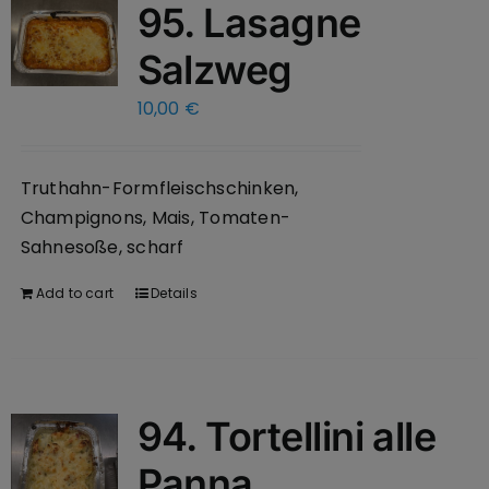
95. Lasagne
Salzweg
10,00
€
Truthahn-Formfleischschinken,
Champignons, Mais, Tomaten-
Sahnesoße, scharf
Add to cart
Details
94. Tortellini alle
Panna