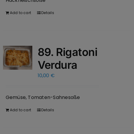
Hackfleischsoße
Add to cart
Details
89. Rigatoni
Verdura
10,00
€
Gemüse, Tomaten-Sahnesoße
Add to cart
Details