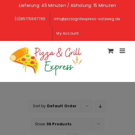
Skip
Lieferung: 45 Minuten / Abholung: 15 Minuten
to
(0)85175667765
info@pizzagrillexpress-salzweg.de
content
My Account
Sort by
Default Order
Show
36 Products