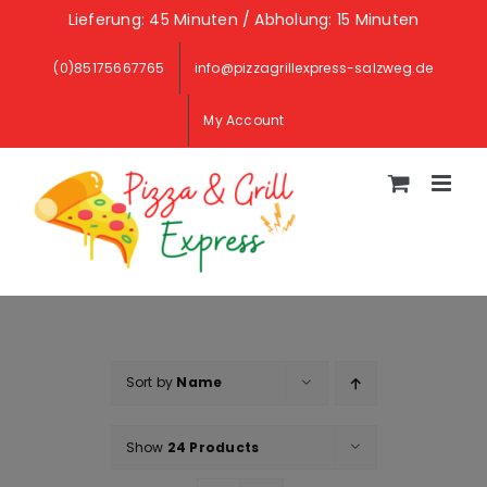
Skip
Lieferung: 45 Minuten / Abholung: 15 Minuten
to
(0)85175667765
info@pizzagrillexpress-salzweg.de
content
My Account
Sort by
Name
Show
24 Products