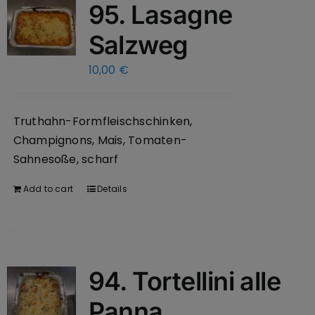
95. Lasagne
Salzweg
10,00
€
Truthahn-Formfleischschinken,
Champignons, Mais, Tomaten-
Sahnesoße, scharf
Add to cart
Details
94. Tortellini alle
Panna