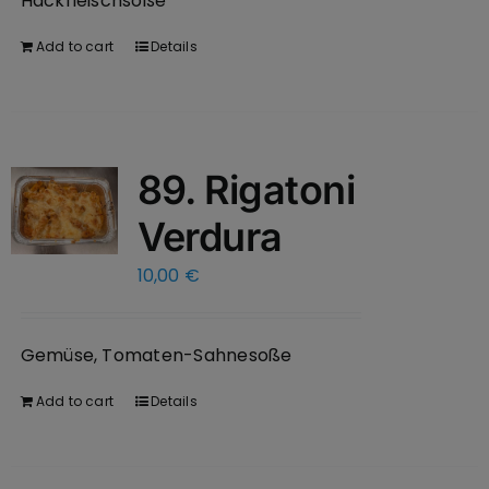
Hackfleischsoße
Add to cart
Details
89. Rigatoni
Verdura
10,00
€
Gemüse, Tomaten-Sahnesoße
Add to cart
Details