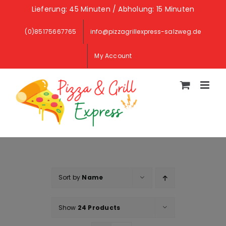
Skip
Lieferung: 45 Minuten / Abholung: 15 Minuten
to
(0)85175667765
info@pizzagrillexpress-salzweg.de
content
My Account
Sort by
Name
Show
24 Products