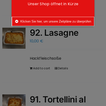
Add to cart
Details
Unser Shop öffnet in Kürze
Klicken Sie hier, um unsere Zeitpläne zu überprüfen
92. Lasagne
10,00
€
Hackfleischsoße
Add to cart
Details
91. Tortellini al