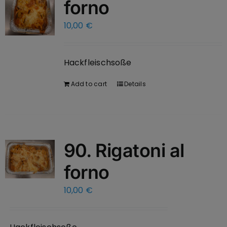
forno
10,00
€
Hackfleischsoße
Add to cart
Details
90. Rigatoni al
forno
10,00
€