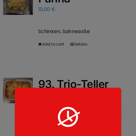
10,00
€
Schinken, Sahnesoße
Add to cart
Details
93. Trio-Teller
10,00
€
3 different types of pasta, minced
meat sauce