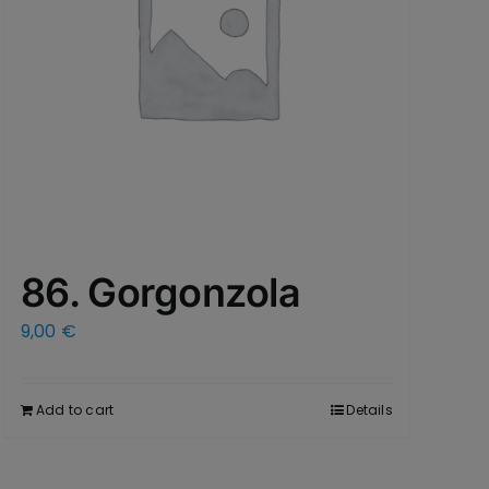
86. Gorgonzola
9,00
€
Add to cart
Details