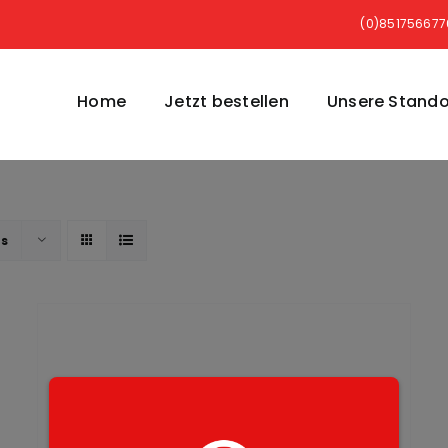
(0)85175667
Home
Jetzt bestellen
Unsere Stando
ts