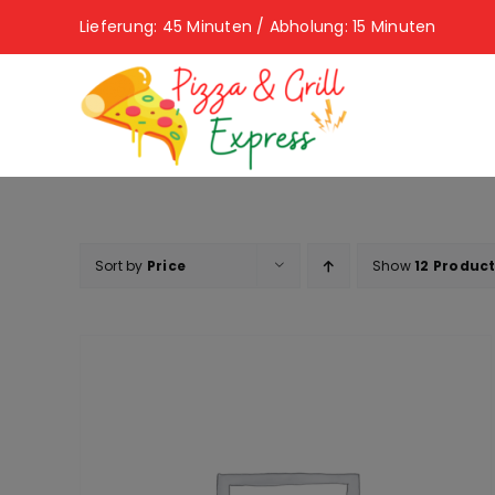
Skip
Lieferung: 45 Minuten / Abholung: 15 Minuten
to
content
Sort by
Price
Show
12 Produc