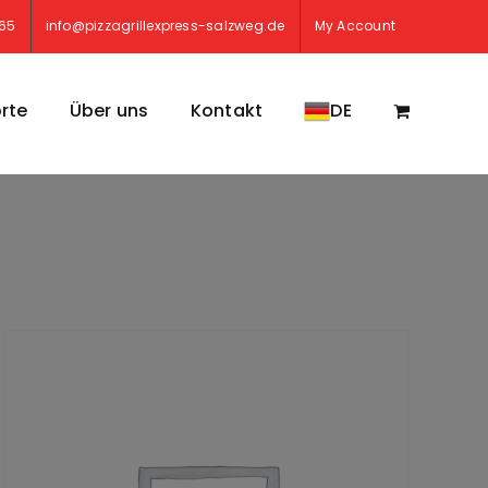
765
info@pizzagrillexpress-salzweg.de
My Account
rte
Über uns
Kontakt
DE