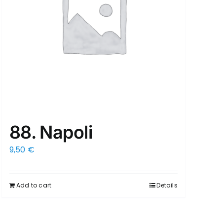
88. Napoli
9,50
€
Add to cart
Details