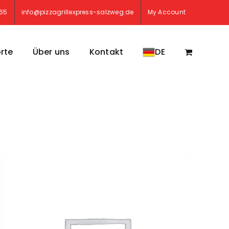
765
info@pizzagrillexpress-salzweg.de
My Account
rte
Über uns
Kontakt
DE