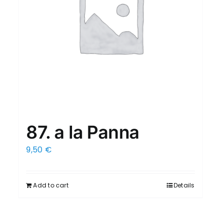
87. a la Panna
9,50
€
Add to cart
Details