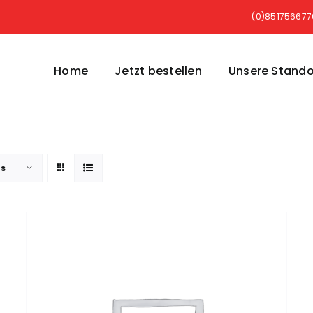
(0)85175667
Home
Jetzt bestellen
Unsere Stando
ts