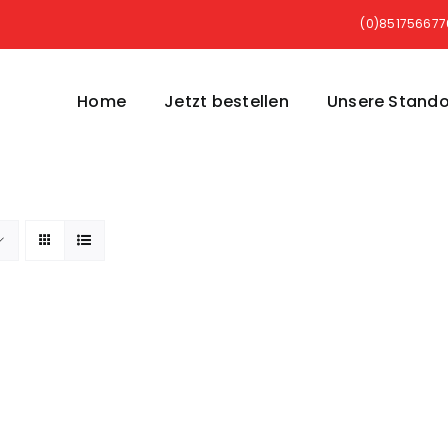
(0)85175667
Home
Jetzt bestellen
Unsere Stando