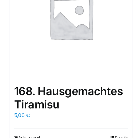
168. Hausgemachtes
Tiramisu
5,00
€
Add to cart
Details