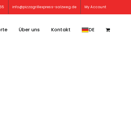
765
info@pizzagrillexpress-salzweg.de
My Account
rte
Über uns
Kontakt
DE