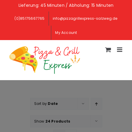
Skip
Lieferung: 45 Minuten / Abholung: 15 Minuten
to
(0)85175667765
info@pizzagrillexpress-salzweg.de
content
My Account
Sort by
Date
Show
24 Products