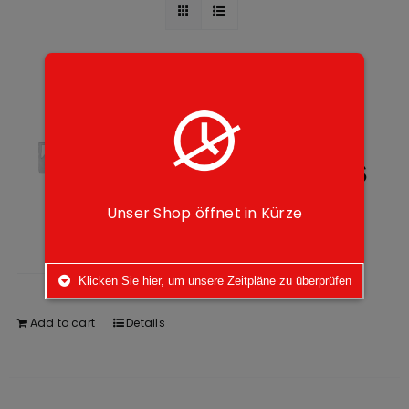
168.
Hausgemachtes
Tiramisu
Unser Shop öffnet in Kürze
5,00
€
Klicken Sie hier, um unsere Zeitpläne zu überprüfen
Add to cart
Details