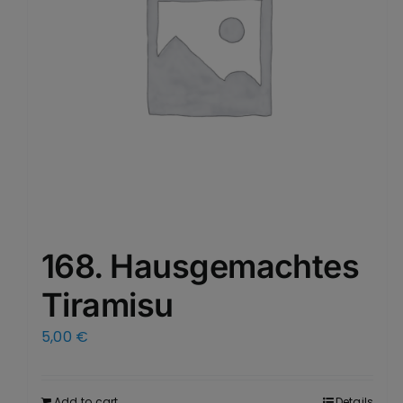
168. Hausgemachtes
Tiramisu
5,00
€
Add to cart
Details