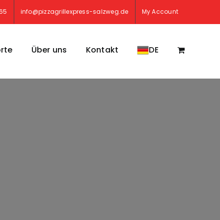
765
info@pizzagrillexpress-salzweg.de
My Account
rte
Über uns
Kontakt
DE