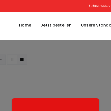
(0)85175667
Home
Jetzt bestellen
Unsere Stando