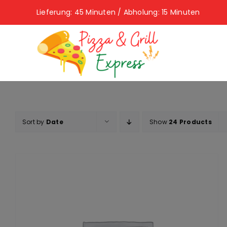
Skip
Lieferung: 45 Minuten / Abholung: 15 Minuten
to
content
Sort by
Date
Show
24 Products