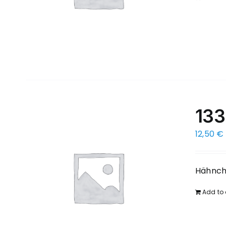
133
12,50
€
Hähnch
Add to 