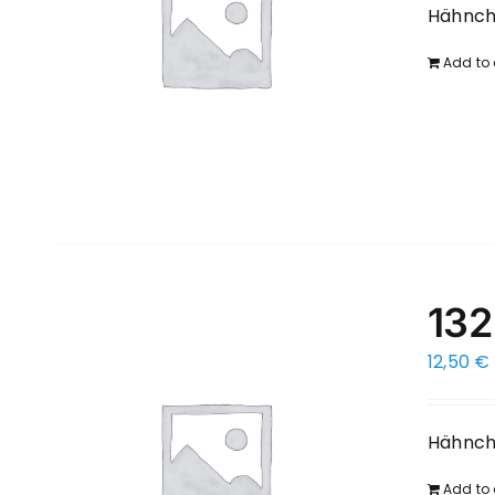
Hähnche
Add to 
132
12,50
€
Hähnche
Add to 