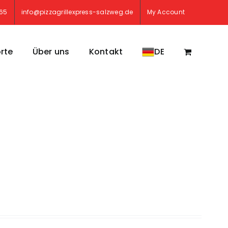
765
info@pizzagrillexpress-salzweg.de
My Account
rte
Über uns
Kontakt
DE