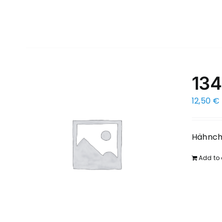
134
12,50
€
Hähnche
Add to 