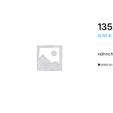
135
12,50
€
Hähnche
Add to 