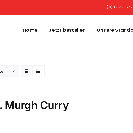
(0)85175667
Home
Jetzt bestellen
Unsere Stando
ts
. Murgh Curry