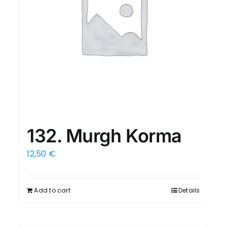
132. Murgh Korma
12,50
€
Add to cart
Details