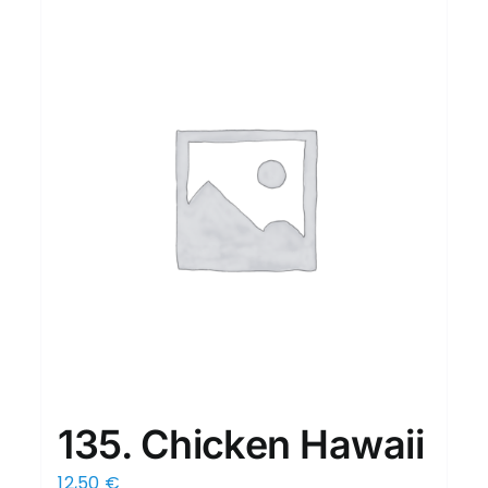
135. Chicken Hawaii
12,50
€