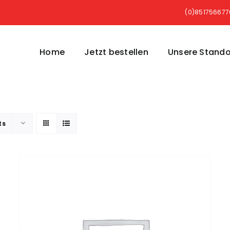
(0)85175667
Home
Jetzt bestellen
Unsere Stando
ts