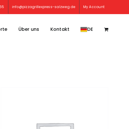
765
info@pizzagrillexpress-salzweg.de
My Account
rte
Über uns
Kontakt
DE