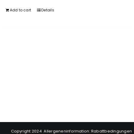
Add to cart
Details
Copyright 2024
Allergeneninformation
::
Rabattbedingungen