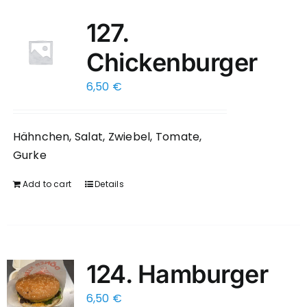
127.
Chickenburger
6,50
€
Hähnchen, Salat, Zwiebel, Tomate,
Gurke
Add to cart
Details
124. Hamburger
6,50
€